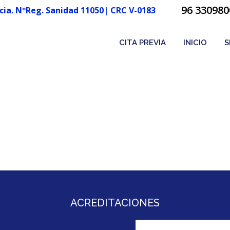
96 330980
cia. NºReg. Sanidad 11050| CRC V-0183
CITA PREVIA
INICIO
S
ACREDITACIONES