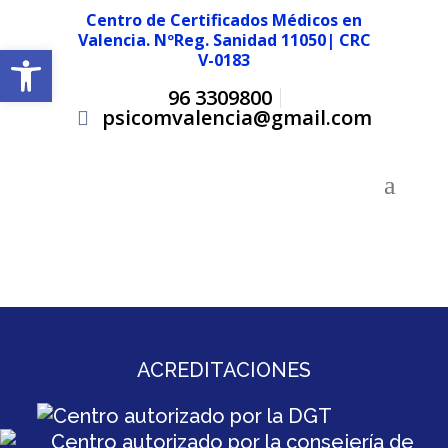
Centro de Certificados Médicos en
Valencia. NºReg. Sanidad 11050| CRC
Abrir barra de herramientas
V-0183
96 3309800
psicomvalencia@gmail.com
ACREDITACIONES