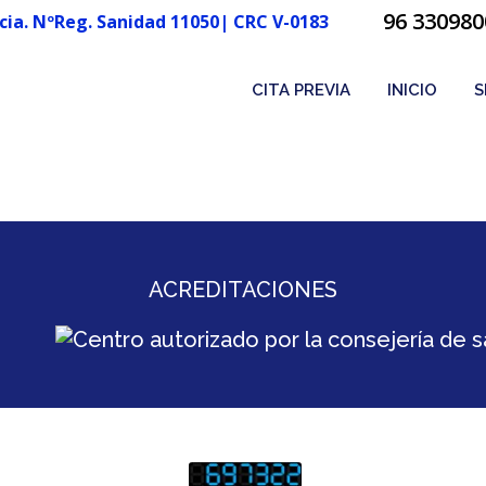
96 330980
cia. NºReg. Sanidad 11050| CRC V-0183
CITA PREVIA
INICIO
S
ACREDITACIONES